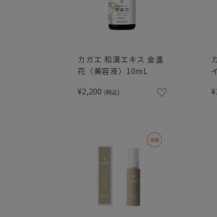
カガエ 和漢エキス 金盞
花〈美容液〉10mL
¥2,200
¥
(税込)