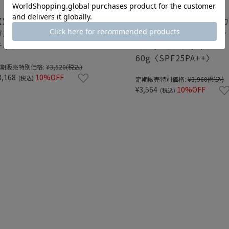
【定期お届けコース】カ
【定期お届けコース】
ガエ ローション センシ
ガエ UVプロテクション
ティブ 120mL
ミルク センシティブ
60g〈SPF25PA++〉
期販売特別価格:
¥3,520
(税込)
3,168
10%OFF
(税込)
定期販売特別価格:
¥3,960
(税込)
¥3,564
10%OFF
(税込)