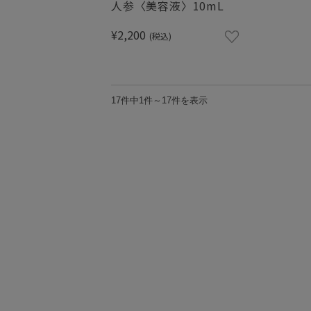
人参〈美容液〉10mL
¥2,200
(税込)
17件中1件～17件を表示