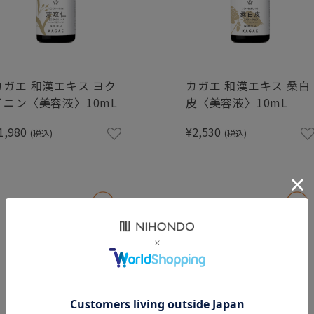
カガエ 和漢エキス ヨク
カガエ 和漢エキス 桑白
イニン〈美容液〉10mL
皮〈美容液〉10mL
1,980
¥2,530
(税込)
(税込)