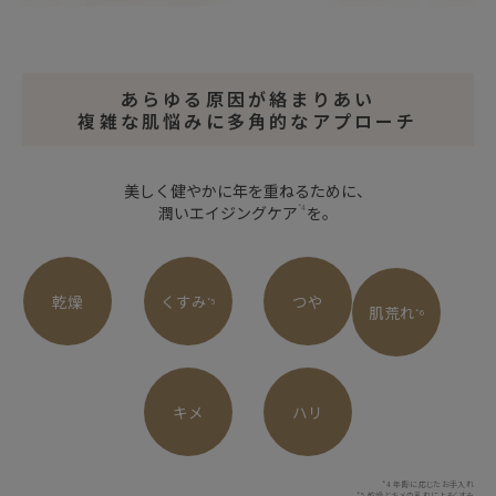
あらゆる原因が絡まりあい
複雑な肌悩みに多角的なアプローチ
美しく健やかに年を重ねるために、
潤いエイジングケア
*4
を。
乾燥
くすみ
つや
*5
肌荒れ
*6
キメ
ハリ
*4 年齢に応じたお手入れ
*5 乾燥とキメの乱れによるくすみ