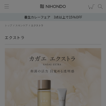
養生カレーフェア 3点以上で15％OFF
新規会員登録
ログイン
トップ
スキンケア
エクストラ
健康食品
エクストラ
漢茶
食品
スキンケア
ヘア・ボディケア
雑貨
ブランドから選ぶ