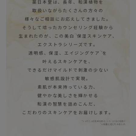
薬日本堂は、長年、和漢植物を
取扱いながらたくさんの方々の
様々なご相談にお応えしてきました。
そうして培ったカウンセリング経験から
生まれたのが、この美白
*1
保湿スキンケア、
エクストラシリーズです。
透明感、保湿、エイジングケア
*4
を
叶えるスキンケアを、
できるだけマイルドで刺激の少ない
敏感肌設計で実現。
素肌が本来持っている力、
健やかな美しさを輝かせる
和漢の智慧を詰めこんだ、
こだわりのスキンケアをお届けします。
*1 メラニンの生成を抑え、シミ・ソバカスを防ぐ
*4 年齢に応じたお手入れ