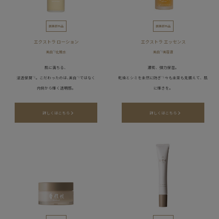
医薬部外品
医薬部外品
エクストラ ローション
エクストラ エッセンス
美白
*1
化粧水
美白
*1
美容液
肌に満ちる、
濃密、弾力保湿。
浸透保潤
*2
。こだわったのは､美白
*1
ではなく
乾燥とシミを未然に防ぎ
*1
今も未来も見据えて、肌
内側から輝く透明感。
に輝きを。
詳しくはこちら
詳しくはこちら