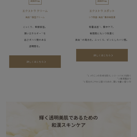
医薬部外品
医薬部外品
エクストラ クリーム
エクストラ スポット
美白
*1
保湿クリーム
シワ改善･美白
*1
集中美容液
こっくり、重厚保湿。
密着浸透
*2
、集中ケア。
潤いエネルギー
*3
を
敏感肌にもシワ改善と
逃さずハリ艶のある
美白
*1
の両方を。ふっくら、ピンとしたハリ感。
透明感を。
詳しくはこちら
詳しくはこちら
*1 メラニンの生成を抑え、シミ・ソバカスを防ぐ
*2 角質層まで
*3 肌をすこやかに保つための、潤いを養い保つ力
輝く透明美肌であるための
和漢スキンケア