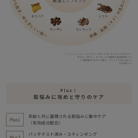
*7 ニンジン、レイシ、シャクヤク、ジオウ、トウキ、センキュウ、オウバク、
オウゴン、オウレン、サンザシ の10種類の和漢植物エキス
*8 角質層をうるおいで満たし、ハリとツヤを与えること
*9 乾燥のこと
Plus！
肌悩みに攻めと守りのケア
年齢と共に蓄積される肌悩みに集中ケア
Plus1
〈有効成分配合〉
パッチテスト済み・スティンギング
Plus2