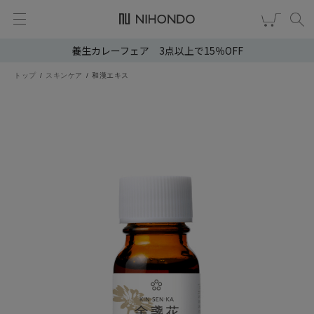
養生カレーフェア 3点以上で15％OFF
新規会員登録
ログイン
トップ
スキンケア
和漢エキス
健康食品
漢茶
食品
スキンケア
ヘア・ボディケア
雑貨
ブランドから選ぶ