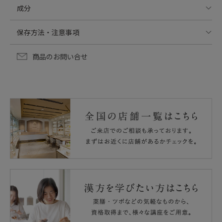
10ml
朝・晩や季節、肌状態に合わせて使い方を変えても。自分
成分
だけのスキンケアをお楽しみください。
水､BG､トウキンセンカ花エキス
保存方法・注意事項
お肌に異常が生じていないかよく注意して使用してくださ
商品のお問い合せ
い｡お肌に合わないとき次の様な場合は､ご使用をおやめく
ださい｡そのまま使用を続けますと症状を悪化させること
がありますので皮膚科専門医等にご相談をおすすめしま
す。
①使用中､赤み､はれ､かゆみ､刺激､色抜け（白斑等）や黒
ずみ等の異常があらわれた場合
②使用したお肌に､直射日光があたって①の様な異常があ
らわれた場合
お肌に傷､はれもの､湿疹等のある場合は使用をおやめくだ
さい。
目に入らないようご注意ください。
目に入った場合は､こすらずに直ちに洗い流してくださ
い。
乳幼児の手の届かないところに保管してください。