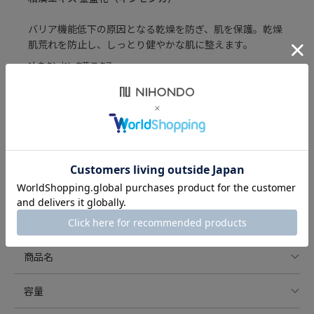
バリア機能低下の原因となる乾燥を防ぎ、肌を保護。乾燥
肌荒れを防止し、しっとり健やかな肌に整えます。
*トウキンセンカ花エキス
こんなときにおすすめ
□ 季節により乾燥しやすい
□ お肌の調子がゆらぎやすく、肌荒れしやすい
□ 自分だけのこだわりを楽しみたい
□ 毎日変わるお肌のスキンケアに悩んでいる
使用方法
化粧水の後や美容液の前後にご使用ください。 ピンポイン
商品名
トでケアしたい箇所は、綿棒や清潔な指で直接つけたり、
コットンに含ませてパックのようにのせておくのもおすす
カガエ 和漢エキス 金盞花*〈美容液〉
容量
めです。
*トウキンセンカ花エキス