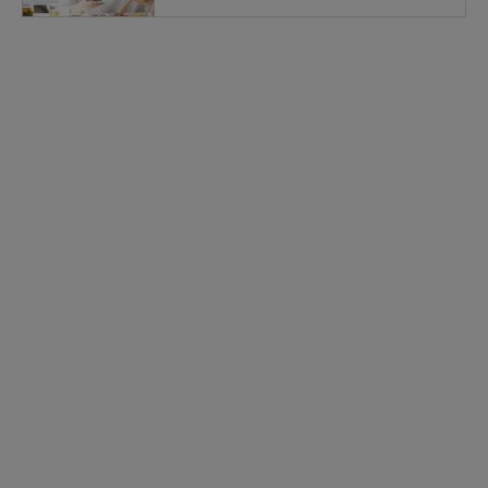
極端に高温または低温の場所､直射日光が当たる場所には
保管しないでください。