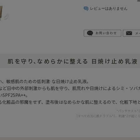
レビューはありません
肌を守り、なめらかに整える 日焼け止め乳液
い、敏感肌のための低刺激
な日焼け止め乳液。
*
など日中の外部刺激からも肌を守り、肌荒れや日焼けによるシミ・ソバ
PF25PA++。
る化粧品の邪魔をせず、塗布後はなめらかな肌に整えるので、化粧下地
*パッチテスト*
(すべての方に肌トラブル*1、刺激*2が起こ