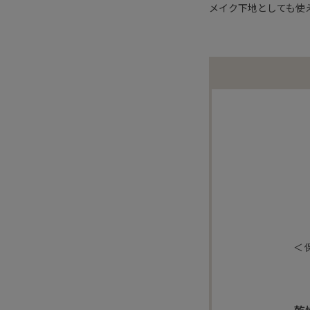
メイク下地としても使
＜
乾