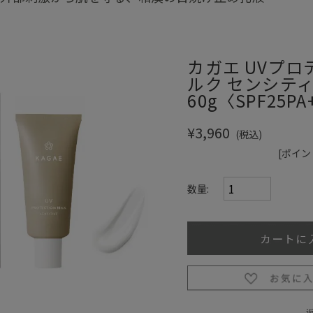
カガエ UVプ
ルク センシテ
60g〈SPF25PA
¥3,960
(税込)
[ポイン
数量: