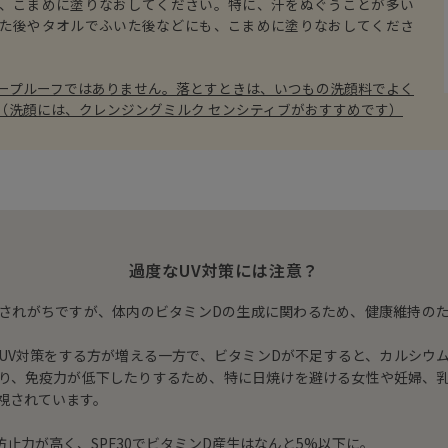
、こまめに塗りなおしてください。特に、汗をぬぐうことが多い
た後やタオルでふいた後などにも、こまめに塗りなおしてくださ
ープルーフではありません。落とすときは、いつもの洗顔料でよく
（洗顔には、クレンジングミルク センシティブがおすすめです）
過度なUV対策には注意？
されがちですが、体内のビタミンDの生成に関わるため、健康維持の
UV対策をする方が増える一方で、ビタミンDが不足すると、カルシウ
り、免疫力が低下したりするため、特に日焼けを避ける女性や妊婦、
視されています。
防止力が高く、SPF30でビタミンD産生はなんと5%以下に。