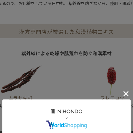
えるので、お化粧をしている日中も、紫外線を防ぎながら、整肌・肌荒
漢方専門店が厳選した和漢植物エキス
紫外線による乾燥や肌荒れを防ぐ和漢素材
ムラサキ根
ワレモコウ
保湿・肌荒れ防止成分＞
＜保湿・肌荒れ防止成
燥によるくすみを防ぎ、イキイキとつややかな肌に整える和漢