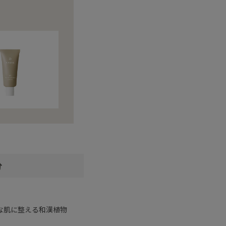
分
な肌に整える和漢植物