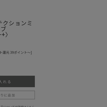
ロテクションミ
ィブ
++〉
ト還元 39ポイント～]
返品についての詳細はこちら