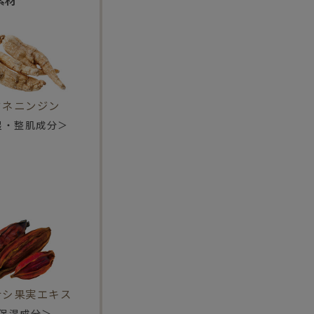
タネニンジン
湿・整肌成分＞
ナシ果実エキス
保湿成分＞