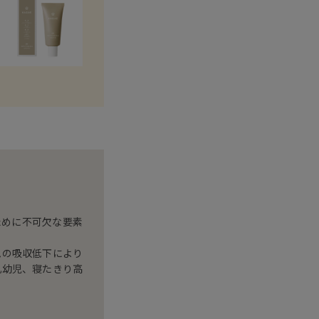
ために不可欠な要素
ムの吸収低下により
乳幼児、寝たきり高