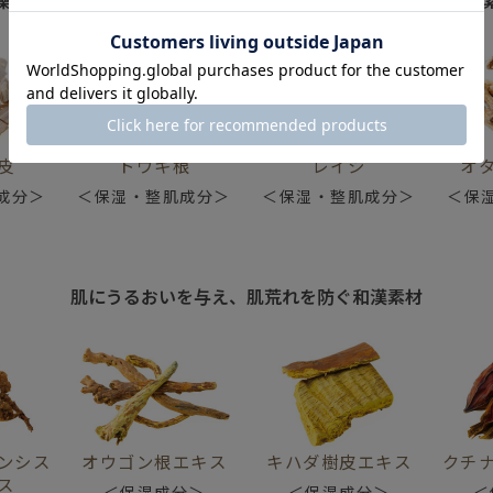
皮
トウキ根
レイシ
オ
成分＞
＜保湿・整肌成分＞
＜保湿・整肌成分＞
＜保
肌にうるおいを与え、肌荒れを防ぐ和漢素材
ンシス
オウゴン根エキス
キハダ樹皮エキス
クチ
ス
＜保湿成分＞
＜保湿成分＞
＜