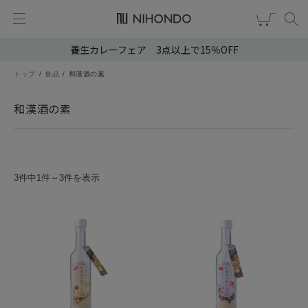
養生カレーフェア 3点以上で15％OFF
新規会員登録
ログイン
トップ
食品
和漢酒の素
健康食品
和漢酒の素
漢茶
食品
3件中1件～3件を表示
スキンケア
ヘア・ボディケア
雑貨
ブランドから選ぶ