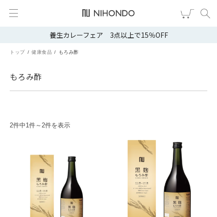
養生カレーフェア 3点以上で15％OFF
新規会員登録
ログイン
トップ
健康食品
もろみ酢
健康食品
もろみ酢
漢茶
食品
2件中1件～2件を表示
スキンケア
ヘア・ボディケア
雑貨
ブランドから選ぶ