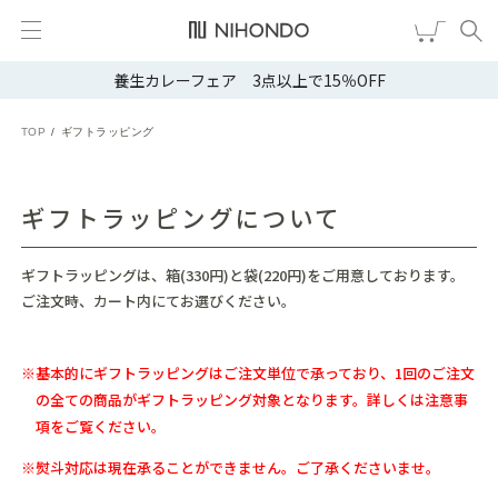
養生カレーフェア 3点以上で15％OFF
新規会員登録
ログイン
TOP
ギフトラッピング
健康食品
漢茶
ギフトラッピングについて
食品
ギフトラッピングは、箱(330円)と袋(220円)をご用意しております。
ご注文時、カート内にてお選びください。
スキンケア
ヘア・ボディケア
※基本的にギフトラッピングはご注文単位で承っており、
1回のご注文
の全ての商品がギフトラッピング対象となります。詳しくは
注意事
雑貨
項
をご覧ください。
※熨斗対応は現在承ることができません。ご了承くださいませ。
ブランドから選ぶ