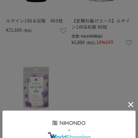
ショッピングガイド
ルテイン100＆杞菊 450粒
【定期お届けコース】ルテイ
ン100&杞菊 90粒
¥21,600
(税込)
定価:
¥4,320
(税込)
¥3,888
10%OFF
(税込)
ルテイン100&杞菊 90粒【ネ
コポス可】