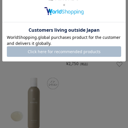
和漢薬湯 〈医薬部外品〉 4包
カガエ トリートメント セン
シティブ〈医薬部外品〉
¥2,145
(税込)
200g
¥2,750
(税込)