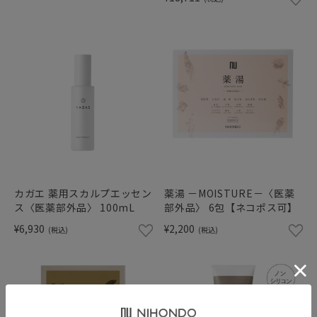
カガエ 薬用スカルプエッセン
薬湯 －MOISTURE－〈医薬
ス〈医薬部外品〉 100mL
部外品〉 6包【ネコポス可】
¥6,930
¥2,200
(税込)
(税込)