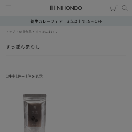
養生カレーフェア 3点以上で15％OFF
新規会員登録
ログイン
トップ
健康食品
すっぽんまむし
健康食品
すっぽんまむし
漢茶
食品
1件中1件～1件を表示
スキンケア
ヘア・ボディケア
雑貨
ブランドから選ぶ