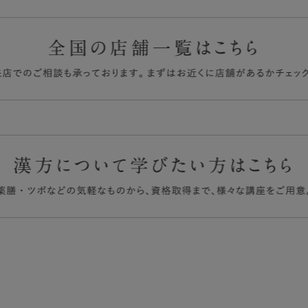
イアシン、パントテン酸Ca、ビタミンB2、ビタミンB1、ビタミンB6、
高い粉末タイプのため、開封した小袋は一度に使い切ってください。
ンD、ビタミンB12
g
状の変化がみられますが、品質には問題ありません。
g
し上がる場合は、過度のダイエットを防ぐため1日2食を限度としてく
g
g
mg
g
g
g
mg
mg