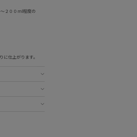
～２００ml程度の
りに仕上がります。
果末、脱脂粉乳（乳
加工品（大麦、うる
ト麦、もち赤米、も
ー、蓮の実末、サン
ださい。
梅肉ペースト、梅
さい。
、ピロリン酸第二
ください。