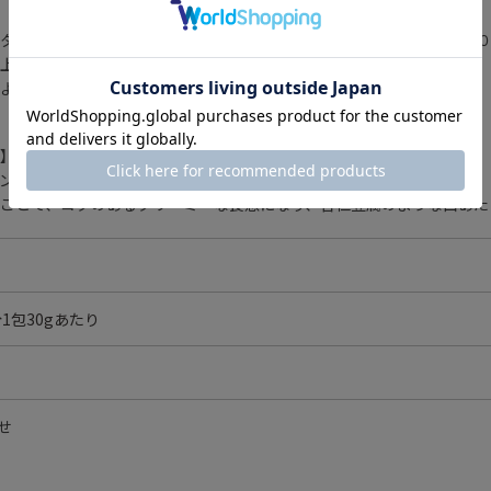
タイプです。栄養補助食品として一日１～2包を目安に1包につき１５０
上がってください。
より調整してください。
】
ンドミルクでわるとさらに美味しく、日々のうるおいサポートに。
ことで、コクのあるクリーミーな食感になり、杏仁豆腐のような口あた
1包30gあたり
国内製造)、食物繊維（イヌリン）、砂糖、でん粉分解物、酒粕、羅漢
cal
粉、穀物麹（大麦、あわ、ひえ、きび、タカキビ、紫黒米、米粉）穀物
丸麦、胚芽押麦、もち玄米、もち麦、もち黒米、青大豆、もちきび、ハ
手の届かない所に保管してください。
大豆、小豆、ひえ、とうもろこし）、クコの実末、ヘンプシードパウダ
せ
ご覧になり、これらの食品にアレルギーがある方は召し上がらないでく
粉末、玄米、白キクラゲ抽出物、梅肉エキスパウダー（デキストリン、
りまれに合わない場合がございますが、その場合はご使用をお控えくだ
銅含有）/サンゴカルシウム、リン酸Ca、プルラン、香料、ビタミンC
方や妊娠・授乳中の方は、ご使用になる前に医師または薬剤師にご相談