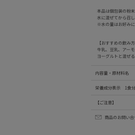
本品は個包装の粉末
水に混ぜてから召し
※水の量はお好みに
【おすすめの飲み方
牛乳、豆乳、アーモ
ヨーグルトと混ぜる
内容量・原材料名
300g(30g×10包)
栄養成分表示 1食分
粉末状大豆たん白（
エネルギー：100.2k
【ご注意】
成分を含む）、杏仁
たんぱく質：13.2g
ち玄米、発芽玄米、
脂質：0.9g
□ 乳幼児、小児の
ちあわ、黄大豆、黒
商品のお問い合
炭水化物：12.8g
□ 原材料名をよく
ザシ末、みかん果皮
糖質：6.8g
□ 体質や体調によ
酢）、酵母（亜鉛、
食物繊維：6.0g
□ 通院・入院中の