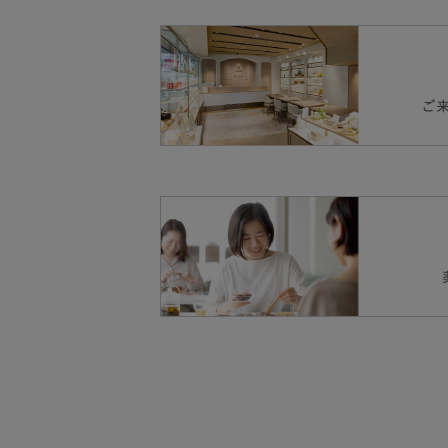
鉄、ビタミンE、ナ
食塩相当量：0.26g
□ 本品は吸湿性の
ンA、葉酸、ビタミ
ビタミンA：384.0μ
□ 本品は原材・性
ビタミンB1：0.6m
□食事のかわりに召
ビタミンB2：1.5m
ナイアシン：10.8m
パントテン酸：2.6
ビタミンB6：0.6m
ビタミンB12：3.3μ
ビタミンC：71.7m
ビタミンD：8.7μg
ビタミンE：6.3mg
ビタミンK：1.2μg
葉酸：225.0μg
カリウム：70.5mg
カルシウム：534.0
マグネシウム：23.2
亜鉛：4.0mg
鉄：4.9mg
銅：0.4mg
マンガン：0.3mg