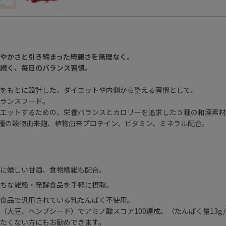
やかさと引き締まった綺麗さを無理なく。
続く、毎日のバランス習慣。
をもとに設計した、ダイエットや内側から整える習慣として、
ランスフード。
エットするための、栄養バランスとカロリーを追求した５種の和漢素材
7種の穀物由来麹、植物由来プロテイン、ビタミン、ミネラル配合。
に嬉しい甘酒、食物繊維も配合。
ちな雑穀・発酵食品を手軽に摂取。
食品で汎用されている乳たんぱく不使用。
（大豆、ヘンプシード）でアミノ酸スコア100達成。（たんぱく量13g
たくない方にもお勧めできます。