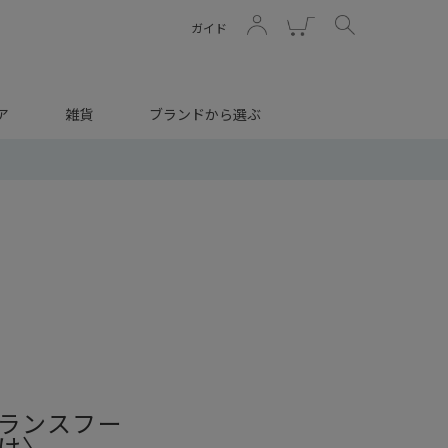
ガイド
ア
雑貨
ブランドから選ぶ
ランスフー
け〉