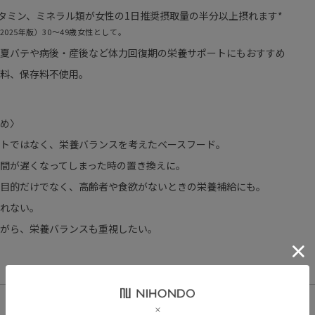
ビタミン、ミネラル類が女性の1日推奨摂取量の半分以上摂れます*
2025年版）30～49歳女性として。
夏バテや病後・産後など体力回復期の栄養サポートにもおすすめ
料、保存料不使用。
め〉
トではなく、栄養バランスを考えたベースフード。
間が遅くなってしまった時の置き換えに。
目的だけでなく、高齢者や食欲がないときの栄養補給にも。
れない。
がら、栄養バランスも重視したい。