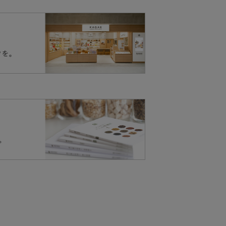
β-カロテン、ビタミ
ださい。