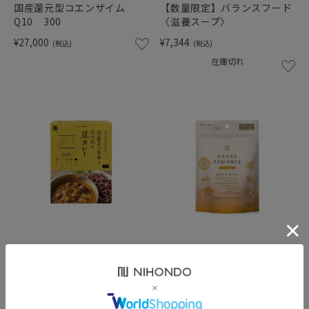
国産還元型コエンザイム
【数量限定】バランスフード
Q10 300
〈滋養スープ〉
¥27,000
¥7,344
(税込)
(税込)
在庫切れ
国産さつま芋となつめの豆カ
【定期お届けコース】カガエ
レー
ラディアンス〈 アクティブ 〉
60粒
¥594
(税込)
定価:
¥4,968
(税込)