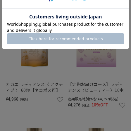
¥4,471
10%OFF
(税込)
カガエ ラディアンス〈 アクテ
【定期お届けコース】ラディ
ィブ 〉 60粒【ネコポス可】
アンス〈ビューティー〉10本
¥4,968
定期販売特別価格:
¥4,752
(税込)
(税込)
¥4,276
10%OFF
(税込)