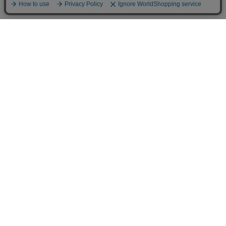
送料について
配送について
お支払い方法について
ご返品について
ショッピングガイド
会社情報
漢方の薬日本堂 グループサイト