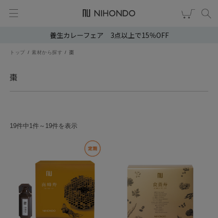
養生カレーフェア 3点以上で15％OFF
新規会員登録
ログイン
トップ
素材から探す
棗
健康食品
棗
漢茶
食品
19件中1件～19件を表示
スキンケア
ヘア・ボディケア
雑貨
ブランドから選ぶ