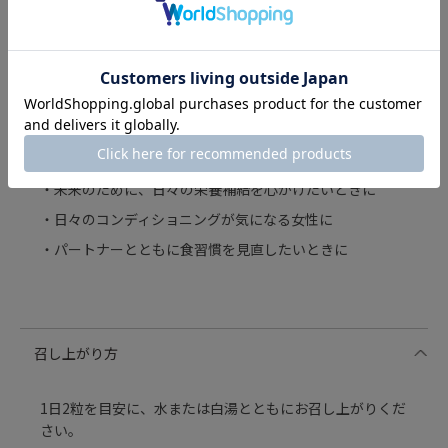
枸杞の実
なつめ
鳴子百合
山茱萸
黒豆
黒米
〈こんな時におすすめ〉
・未来のために、日々の栄養補給を心がけたいときに
・日々のコンディショニングが気になる女性に
・パートナーとともに食習慣を見直したいときに
召し上がり方
1日2粒を目安に、水または白湯とともにお召し上がりくだ
さい。