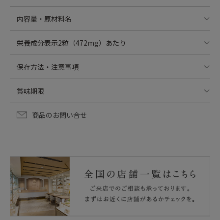
内容量・原材料名
14.16g（236mg×60粒）
栄養成分表示2粒（472mg）あたり
マカ粉末（マカ（ペルー））、亜鉛含有酵母、黒豆粉末、
エネルギー:1.7kcal
保存方法・注意事項
サンシュユの実粉末、ナツメ抽出物、クコの実抽出物、ナ
たんぱく質:0.06g
ルコユリ粉末、黒米抽出物／セルロース、HPMC、ピロリ
脂質:0.02g
・開封後はしっかり開封口を閉め、賞味期限にかかわらず
ン酸鉄、ステアリン酸カルシウム、二酸化ケイ素、ビタミ
賞味期限
炭水化物：0.33g
お早めに召し上がってください。
ンB6、葉酸、ビタミンB12、ビタミンD、（一部に大豆を
食塩相当量：0.003g
・乳幼児・小児は本品の摂取を避けてください。
出荷時90日以上保証
含む）
亜鉛：8.5mg
商品のお問い合せ
・体調・体質により、まれに合わない場合がありますの
鉄：6.5mg（100%）
で、その場合はご使用をお控えください。
ビタミンB6：1.3mg
・疾病治療中の方、及び妊娠・授乳中の方は、医師にご相
ビタミンB12：4.0μg（100%）
談の上ご利用ください。
葉酸：145μg（60%）
・食物アレルギーのある方は、原材料名をご確認の上ご使
用をお決めください。
・本品は原材料の特性上、季節等により若干の色・性状の
上記（）内の値は、栄養素等表示基準値(18歳以上、基準
変化がみられますが、品質には問題ありません。
熱量2,200kcal）に占める割合。
本品は、多量摂取により疾病が治癒したり、より健康が増