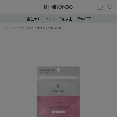
養生カレーフェア 3点以上で15％OFF
新規会員登録
ログイン
トップ
目的から探す
女性特有のお悩みに
健康食品
漢茶
食品
スキンケア
ヘア・ボディケア
雑貨
ブランドから選ぶ