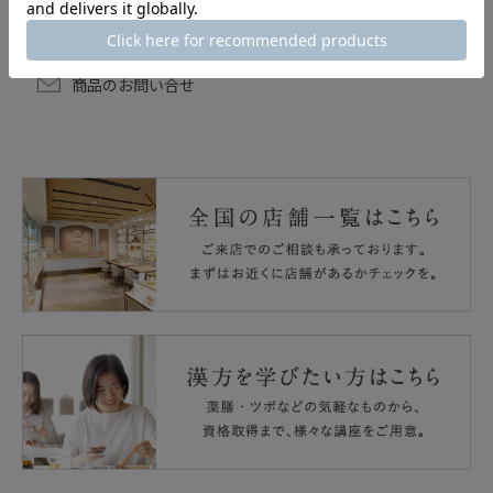
麦粉、レンズ豆、砂糖、食塩、しょうがペースト、酵母エ
脂質：10.7g
直射日光を避け、常温で保存してください。
※加熱時間は機種やワット数により異なりますので、加減
キス、うるち性はだか麦、発芽玄米、トマトペースト、コ
賞味期限
炭水化物：28.2g
稀になつめの硬い種の一部が混ざっていることがあります
してください。
コナッツミルク、澱粉、黒米、はと麦、もちきび、赤米／
食塩相当量：2.3g
のでご注意ください。
出荷時90日以上保証
安定剤（増粘多糖類）、（一部に小麦を含む）
商品のお問い合せ
袋を直接火にかけないでください。
また湯煎中、袋が鍋からはみ出していると、引火する危険
性があるのでご注意ください。
袋を上へ向け、落としたり倒したりしないよう注意し、は
さみを使い、切ってください。
開封後は速やかに召し上がってください。
えび、かに、くるみ、卵、乳成分を含む製品と共通の設備
で製造しています。