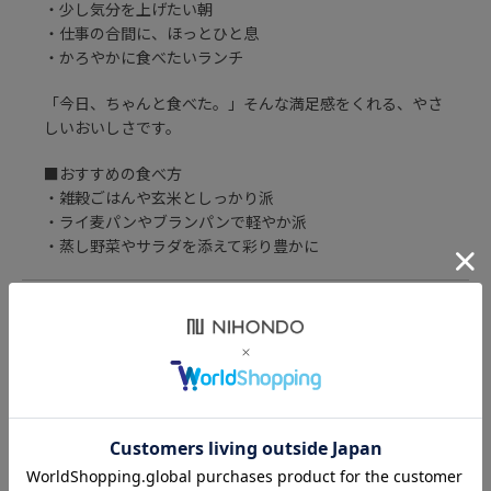
・少し気分を上げたい朝
・仕事の合間に、ほっとひと息
・かろやかに食べたいランチ
「今日、ちゃんと食べた。」そんな満足感をくれる、やさ
しいおいしさです。
■おすすめの食べ方
・雑穀ごはんや玄米としっかり派
・ライ麦パンやブランパンで軽やか派
・蒸し野菜やサラダを添えて彩り豊かに
召し上がり方
【お湯で温める場合】
内容量・原材料名
袋が完全に入る大きさの鍋を使って、封を切らずに熱湯で
約3分間温めてください。
180g
栄養成分表示 180g当たり
【電子レンジで温める場合】
必ず深めの電子レンジ用容器に中身を移し、ラップをふん
オニオンソテー（国内製造）、オーツミルク、さつまいも
エネルギー：233 kcal
わりかけて500Wの場合は約2分、600Wの場合は約1分30
保存方法・注意事項
ペースト、植物油脂、ひよこ豆、香辛料、干しなつめ、小
たんぱく質：5.9g
秒で温めてください。