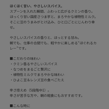
ほくほく甘い、やさしいスパイス。
スプーンを入れた瞬間、ふわっと広がるクミンの香り。
ほっくり甘い国産さつま芋と、まろやかな植物性ミルク。
そこに豆のうまみがとけ込み、ひと口ごとにじんわり幸
せ。
やさしいスパイスの香りと、ほっとする甘み。
朝でも、仕事の合間でも、軽やかに楽しめる“ほぐれるカ
レー”です。
■こだわりの味わい
・クミン香るやさしいスパイス
・なつめをまるごと贅沢に
・植物性ミルクでまろやかな味わい
・ひよこ豆＆レンズ豆の食べごたえ
辛さ控えめ（5段階中1）。
辛さが苦手な方や、朝の軽食にもおすすめです。
■こんな時に