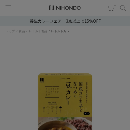
養生カレーフェア 3点以上で15％OFF
新規会員登録
ログイン
トップ
食品
レトルト食品
レトルトカレー
健康食品
漢茶
食品
スキンケア
ヘア・ボディケア
雑貨
ブランドから選ぶ