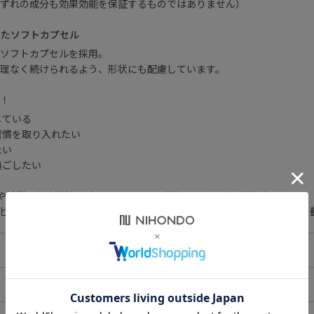
ずれの成分も効果効能を保証するものではありません）
えたソフトカプセル
ソフトカプセルを採用。
理なく続けられるよう、形状にも配慮しています。
！
している
習慣を取り入れたい
たい
過ごしたい
や粘膜の健康維持を助けるとともに、抗酸化作用を持つ栄養素です。
化作用により、体内の脂質を酸化から守り、細胞の健康維持を助ける栄
水または白湯とともに召し上がってください。
20粒）