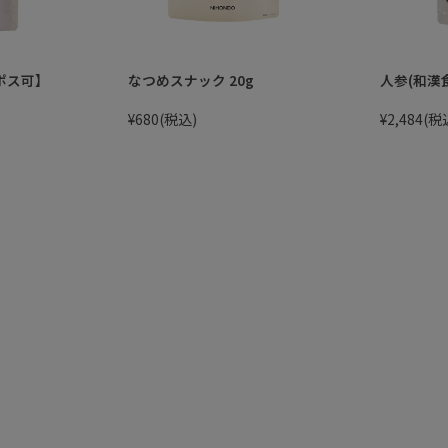
ポス可】
なつめスナック 20g
人参(和漢食
¥680
(税込)
¥2,484
(税