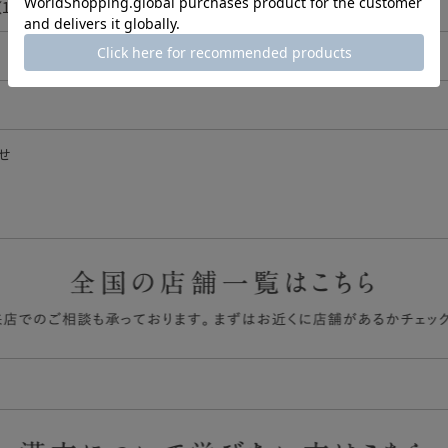
.88g）あたり
)、還元型コエンザイムQ10、還元水飴、ピロロキノリンキノン二ナトリ
l
杞末、ビタミンE含有植物油、アミノ酸粉末(5-アミノレブリン酸含有)
キス末、ショウガ末、発酵高麗人参エキス末／ゼラチン、グリセリン、
湿を避けて保存してください。
酸エステル、カカオ色素、酵素分解レシチン(大豆由来)
しっかり閉めて保存し、賞味期限にかかわらずお早めに召し上がってく
g
い所に保管してください。
証
0%)
せ
になり、これらの食品にアレルギーがある方は召し上がらないでくださ
29%)
れに合わない場合がありますが、その場合はご使用をお控えください。
娠・授乳中の方は、ご使用になる前に医師または薬剤師にご相談くださ
ない衛生的な環境でお取り扱いください。
上、色調が季節等により若干の色・性状の変化がみられますが、品質に