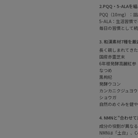
2.PQQ・5-AL
PQQ（10mg）：
5-ALA：生活習
毎日の習慣として続
3. 和漢素材7種
長く親しまれてきた
国産赤霊芝末
6年根発酵高麗紅参
なつめ
黒枸杞
発酵ウコン
カンカニクジュヨウ
ショウガ
自然のめぐみを健や
4. NMNと“合わ
成分の役割が異なる
NMNは「土台」、