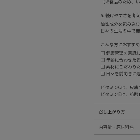
（※食品のため、い
5. 続けやすさを考
油性成分を包み込む
日々の生活の中で無
こんな方におすすめ
□ 健康管理を意識
□ 年齢に合わせた
□ 素材にこだわり
□ 日々を前向きに
ビタミンCは、皮膚
ビタミンEは、抗酸
召し上がり方
1日4粒を目安に、
内容量・原材料名
56.4g（470mg×1