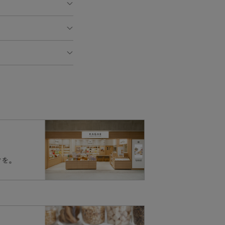
ウム塩、霊芝末、ナ
、発酵ウコン末、カ
ミツロウ、ビタミン
ださい。
い。
い。
は問題ありません。