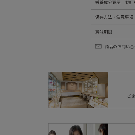
栄養成分表示 4粒（1
亜麻仁油(国内製造
エネルギー:12.75kca
保存方法・注意事項
ツメエキス末、黒枸
たんぱく質:0.39g
ンカニクジュヨウエ
脂質:1.13g
直射日光及び高温多
C、グリセリン脂肪
賞味期限
炭水化物:0.26g
開封後はキャップを
食塩相当量:0～0.06
乳幼児の手の届かな
出荷時90日以上保
ビタミンC:30mg(3
商品のお問い合
原材料名をよくご覧
ビタミンE:1.89 mg(
体質や体調によりま
疾病治療中の方や妊
水濡れや汚れのつか
本品は原材料の特性