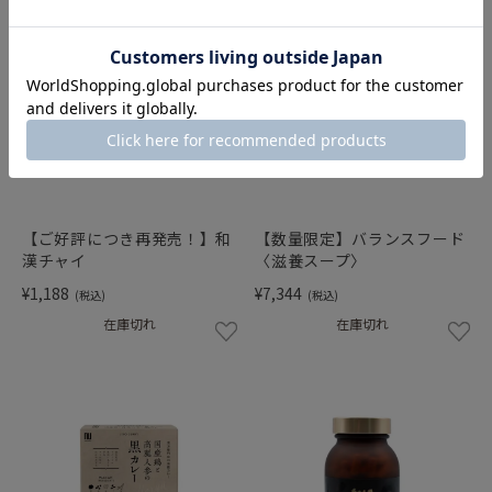
【ご好評につき再発売！】和
【数量限定】バランスフード
漢チャイ
〈滋養スープ〉
¥1,188
¥7,344
(税込)
(税込)
在庫切れ
在庫切れ