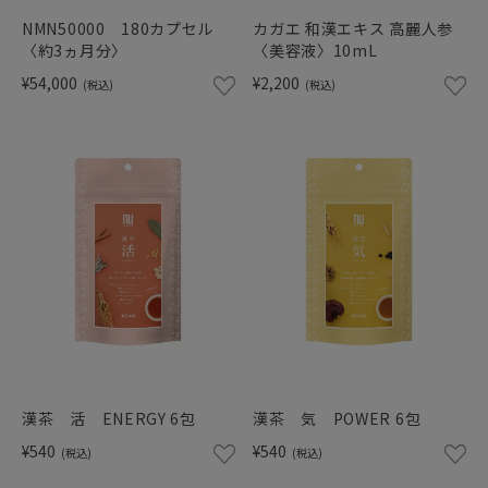
NMN50000 180カプセル
カガエ 和漢エキス 高麗人参
〈約3ヵ月分〉
〈美容液〉10mL
¥54,000
¥2,200
(税込)
(税込)
漢茶 活 ENERGY 6包
漢茶 気 POWER 6包
¥540
¥540
(税込)
(税込)