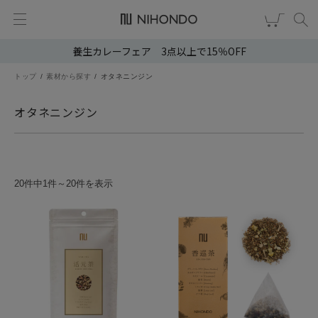
養生カレーフェア 3点以上で15％OFF
新規会員登録
ログイン
トップ
素材から探す
オタネニンジン
健康食品
オタネニンジン
漢茶
食品
20件中1件～20件を表示
スキンケア
ヘア・ボディケア
雑貨
ブランドから選ぶ