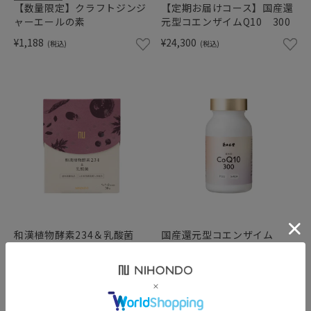
【数量限定】クラフトジンジ
【定期お届けコース】国産還
ャーエールの素
元型コエンザイムQ10 300
¥1,188
¥24,300
(税込)
(税込)
和漢植物酵素234＆乳酸菌
国産還元型コエンザイム
〈30日分〉
Q10 300
¥9,720
¥27,000
(税込)
(税込)