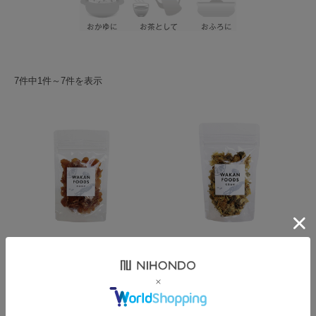
7件中1件～7件を表示
人参(和漢食材) 45g
菊花(和漢食材) 15g
¥2,484
¥648
(税込)
(税込)