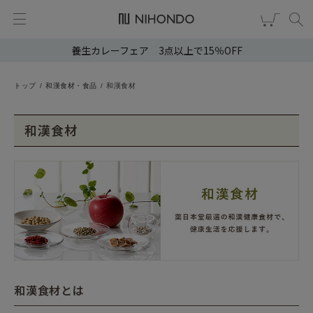
養生カレーフェア 3点以上で15％OFF
新規会員登録
ログイン
健康食品
トップ
和漢食材・食品
和漢食材
漢茶
和漢食材
食品
スキンケア
ヘア・ボディケア
雑貨
和漢食材とは
ブランドから選ぶ