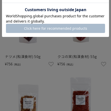
ナツメ(和漢食材) 50g
クコの実(和漢食材) 55g
¥756
¥756
(税込)
(税込)