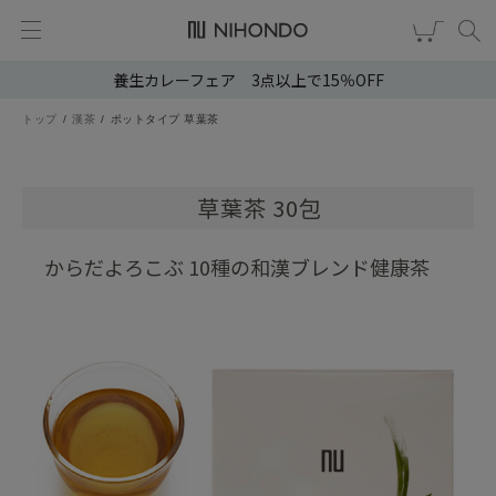
養生カレーフェア 3点以上で15％OFF
新規会員登録
ログイン
トップ
漢茶
ポットタイプ 草葉茶
健康食品
漢茶
草葉茶 30包
食品
からだよろこぶ 10種の和漢ブレンド健康茶
スキンケア
ヘア・ボディケア
雑貨
ブランドから選ぶ