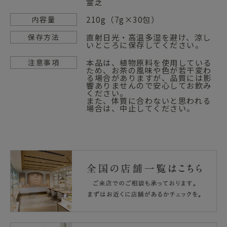
霊芝
210g（7g×30包）
内容量
直射日光・高温多湿を避け、涼し
保存方法
いところに保存してください。
本品は、植物原料を使用している
注意事項
ため、お茶の風味や色が若干変わ
る場合がありますが、品質には影
響ありませんので安心してお飲み
ください。
また、体質に合わないと思われる
場合は、中止してください。