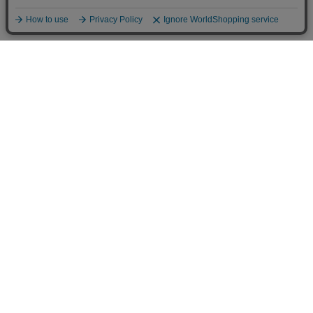
送料について
配送について
お支払い方法について
ご返品について
ショッピングガイド
会社情報
漢方の薬日本堂 グループサイト