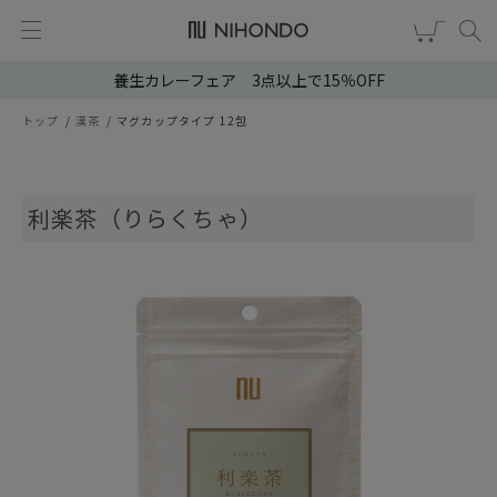
養生カレーフェア 3点以上で15％OFF
新規会員登録
ログイン
トップ
漢茶
マグカップタイプ 12包
健康食品
漢茶
利楽茶（りらくちゃ）
食品
スキンケア
ヘア・ボディケア
雑貨
ブランドから選ぶ