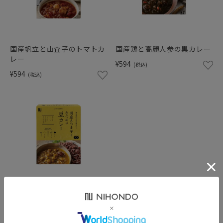
ショッピングガイド
国産帆立と山査子のトマトカ
国産鶏と高麗人参の黒カレー
レー
¥594
(税込)
¥594
(税込)
国産さつま芋となつめの豆カ
レー