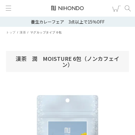
養生カレーフェア 3点以上で15％OFF
新規会員登録
ログイン
トップ
漢茶
マグカップタイプ 6包
健康食品
漢茶
漢茶 潤 MOISTURE 6包（ノンカフェイ
ン）
食品
スキンケア
ヘア・ボディケア
雑貨
ブランドから選ぶ