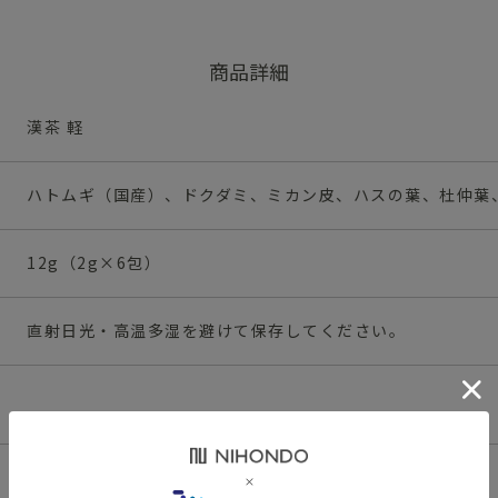
商品詳細
漢茶 軽
ハトムギ（国産）、ドクダミ、ミカン皮、ハスの葉、杜仲葉
12g（2g×6包）
直射日光・高温多湿を避けて保存してください。