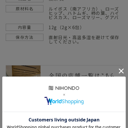
ルイボス（南アフリカ）、ローズ
原材料名
ヒップ、ハトムギ、柿の葉、ハイ
ビスカス、ローズマリー、グアバ
12g（2g×6包）
内容量
直射日光・高温多湿を避けて保存
保存方法
してください。