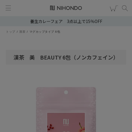
養生カレーフェア 3点以上で15％OFF
新規会員登録
ログイン
トップ
漢茶
マグカップタイプ 6包
健康食品
漢茶
漢茶 美 BEAUTY 6包（ノンカフェイン）
食品
スキンケア
ヘア・ボディケア
雑貨
ブランドから選ぶ