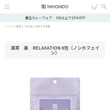
養生カレーフェア 3点以上で15％OFF
新規会員登録
ログイン
トップ
漢茶
マグカップタイプ 6包
健康食品
漢茶
漢茶 楽 RELAXATION 6包（ノンカフェイ
ン）
食品
スキンケア
ヘア・ボディケア
雑貨
ブランドから選ぶ