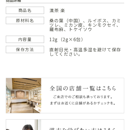
商品詳細
漢茶 楽
商品名
桑の葉（中国）、ルイボス、カミ
原材料名
ツレ、ミカン皮、キンモクセイ、
羅布麻、トケイソウ
12g（2g×6包）
内容量
直射日光・高温多湿を避けて保存
保存方法
してください。