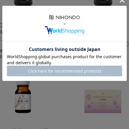
【定期お届けコース】
NMN50000 180カプ
NMN50000 180カプ
セル〈約3ヵ月分〉
セル
¥54,000
(税込)
価:
¥54,000
(税込)
48,600
10%OFF
(税込)