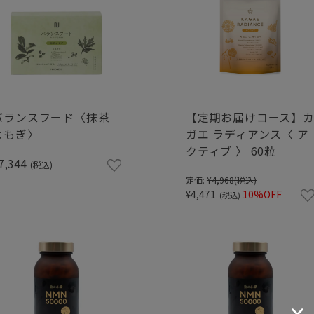
バランスフード〈抹茶
【定期お届けコース】
よもぎ〉
ガエ ラディアンス〈 ア
クティブ 〉 60粒
7,344
(税込)
定価:
¥4,968
(税込)
¥4,471
10%OFF
(税込)