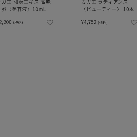
カガエ 和漢エキス 高麗
カガエ ラディアンス
人参〈美容液〉10mL
〈ビューティー〉 10本
2,200
¥4,752
(税込)
(税込)