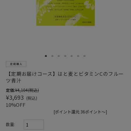
ショッピングガイド
1
2
3
4
5
6
7
【定期お届けコース】はと麦とビタミンCのフルー
ツ青汁
定価:
¥4,104
(税込)
¥3,693
(税込)
10%OFF
[ポイント還元 36ポイント～]
数量: