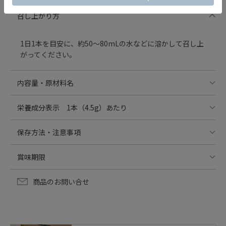
召し上がり方
1日1本を目安に、約50～80mLの水などに溶かして召し上
がってください。
内容量・原材料名
135g（4.5g×30本）
栄養成分表示 1本（4.5g）あたり
バナナ末（分岐オリゴ糖、バナナピューレ、デキストリ
エネルギー:16.6 kcal
保存方法・注意事項
ン）（国内製造）、パイナップル果汁末（パイナップル濃
たんぱく質:0.16 g
縮果汁、デキストリン）、オリゴ糖、澱粉、マルトデキス
脂質:0.06 g
・個包装開封後はお早めに召し上がってください。保存は
トリン、砂糖、ほうれん草末、さつまいも末、マンゴー
賞味期限
炭水化物：4.03g
できません。
末、小松菜末、こんにゃく芋エキス末、人参エキス末、り
（糖質：3.69g、食物繊維：0.34g）
・乳幼児の手の届かない所に保管してください。
出荷時90日以上保証
んご果汁末、はとむぎ末、よもぎ末、クコの実エキス末、
食塩相当量：0.003g
商品のお問い合せ
・体質や体調によりまれに合わない場合がありますが、そ
日本山人参葉末、熊笹末、明日葉末、クロレラ末、鳴子百
ビタミンC：30mg
の場合はご使用をお控えください。
合末、ゆず末、くるみエキス加工粉末／微粒二酸化ケイ
※1日当たりの摂取目安量に含まれる機能表示を行う栄養成分の量が
・疾病治療中の方や妊娠・授乳中の方は、ご使用になる前
素、ビタミンC
2025年版栄養素等表示基準値（18歳以上、基準熱量2,200kcal）に占
に医師または薬剤師にご相談ください。