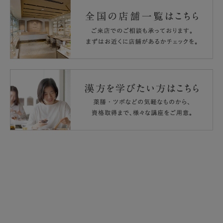
める割合：ビタミンC30%。
・水濡れや汚れのつかない衛生的な環境でお取り扱いくだ
さい。
本品は､多量摂取により疾病が治癒したり、より健康が増
・食物アレルギーのある方は、原材料名をご確認の上ご使
進するものではありません。一日の摂取目安量を守ってく
用をお決めください。
ださい。
・本品は吸湿性の高い粉末タイプのため、開封した個包装
本品は、特定保健用食品と異なり、消費者庁長官による個
は一度に使い切ってください。
別審査を受けたものではありません。
・本品は原材料の特性上、季節等により若干の色・性状の
変化がみられますが、品質には問題ありません。
・白い粒が浮いて見える場合がありますが、これは油脂で
コーティングしたビタミンCであり、安全性に問題はあり
ません。