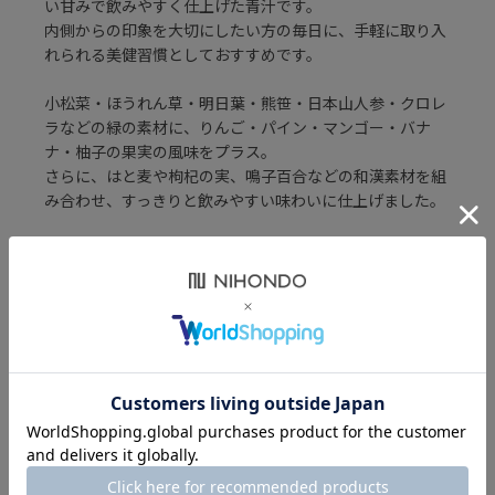
い甘みで飲みやすく仕上げた青汁です。
内側からの印象を大切にしたい方の毎日に、手軽に取り入
れられる美健習慣としておすすめです。
小松菜・ほうれん草・明日葉・熊笹・日本山人参・クロレ
ラなどの緑の素材に、りんご・パイン・マンゴー・バナ
ナ・柚子の果実の風味をプラス。
さらに、はと麦や枸杞の実、鳴子百合などの和漢素材を組
み合わせ、すっきりと飲みやすい味わいに仕上げました。
ビタミンCには、油脂でコーティングしたタイプを使用。
水に溶けやすいビタミンCをやさしく包み込み、毎日の栄
養補給をサポートします。
忙しい毎日の中でも、続けやすいフルーツ青汁で、内側か
ら整える習慣を始めてみませんか。
栄養機能食品 : ビタミン C
ビタミンC は､皮膚や粘膜の健康維持を助けるとともに､抗
酸化作用を持つ栄養素です。