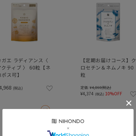
カガエ ラディアンス〈
【定期お届けコース】
アクティブ 〉 60粒【ネ
ロセチン＆ネムノキ 90
コポス可】
粒
4,968
定価:
¥4,860
(税込)
(税込)
¥4,374
10%OFF
(税込)