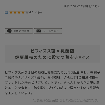
返品についての詳細はこちら
4.0
(1件)
ビフィズス菌×乳酸菌
健康維持のために役立つ菌をチョイス
ビフィズス菌を１日の摂取目安量あたり20
*1
億個配合し、有胞子
乳酸菌やナノサイズ乳酸菌、食物繊維、さらに2種の和漢植物を
ブレンドした粉末状サプリメントです。きちんとからだの奥に届
けることを考えて、熱や酸にも強く内部まで届きやすいよう配合
を工夫しています。
*1 製造時配合菌数（1日摂取目安2包(4g)あたり）