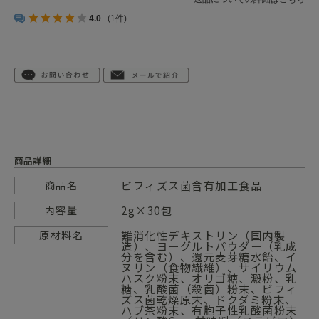
4.0
(1件)
商品詳細
ビフィズス菌含有加工食品
商品名
2g×30包
内容量
難消化性デキストリン（国内製
原材料名
造）、ヨーグルトパウダー（乳成
分を含む）、還元麦芽糖水飴、イ
ヌリン（食物繊維）、サイリウム
ハスク粉末、オリゴ糖、澱粉、乳
糖、乳酸菌（殺菌）粉末、ビフィ
ズス菌乾燥原末、ドクダミ粉末、
ハブ茶粉末、有胞子性乳酸菌粉末