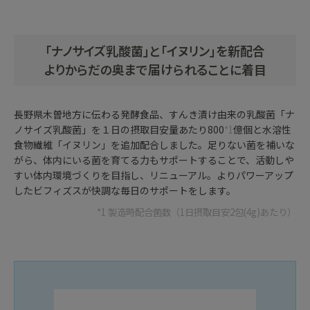
「ナノサイズ乳酸菌」と「イヌリン」を新配合
よりからだの奥まで届けられることに着目
長野県木曽地方に伝わる発酵食品、すんき漬け由来の乳酸菌「ナ
ノサイズ乳酸菌」を１日の摂取目安量あたり800
*1
億個と水溶性
食物繊維「イヌリン」を追加配合しました。足りない菌を補いな
がら、体内にいる菌を育てる力もサポートすることで、活動しや
すい体内環境づくりを目指し、リニューアル。よりパワーアップ
したビフィズスが快調な毎日のサポートをします。
*1 製造時配合菌数（1日摂取目安2包(4g)あたり）