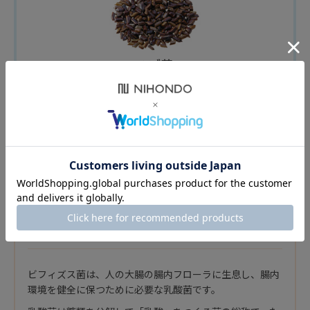
ハブ茶
エビスグサというマメ科の一年草の種子（決明
子）が原料のお茶。
〜Health Care column〜
ビフィズス菌と乳酸菌の違い
ビフィズス菌は、人の大腸の腸内フローラに生息し、腸内
環境を健全に保つために必要な乳酸菌です。