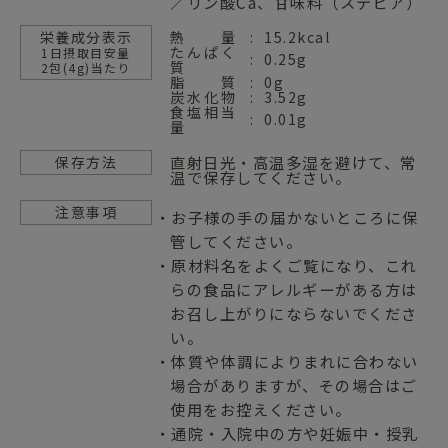
／リン酸Ca、甘味料（ステビア）
栄養成分表示
熱量
15.2kcal
たんぱく
1日摂取目安量
0.25g
質
2包(4g)当たり
脂質
0g
炭水化物
3.52g
食塩相当
0.01g
量
直射日光・高温多湿を避けて、常
保存方法
温で保存してください。
注意事項
・お子様の手の届かないところに保
管してください。
・原材料名をよくご覧になり、これ
らの食品にアレルギーがある方は
お召し上がりにならないでくださ
い。
・体質や体調によりまれに合わない
場合がありますが、その場合はご
使用をお控えください。
・通院・入院中の方や妊娠中・授乳