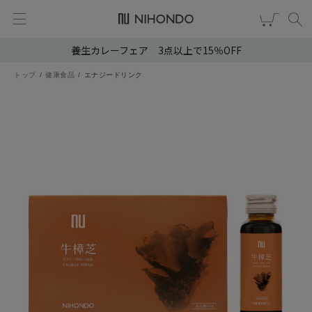
養生カレーフェア 3点以上で15％OFF
新規会員登録
ログイン
トップ
健康食品
エナジードリンク
健康食品
漢茶
食品
スキンケア
ヘア・ボディケア
雑貨
ブランドから選ぶ