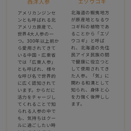
エゾウコギ
西洋人参
北海道の蝦夷地方
アメリカンジンセ
が原産地となるウ
ンとも呼ばれる北
コギ科の植物であ
アメリカ原産で、
ることから「エゾ
世界4大人参の一
ウコギ」と呼ば
つ。300年以上前か
れ、北海道の先住
ら愛用されてきて
民アイヌ民族の間
いる中国・広東省
で健康に役立つと
では「広東人参」
して使用されてき
とも呼ばれ、様々
た人参。「気」に
な呼び名で世界的
関わる和漢として
に広く認知されて
知られ、身体と心
います。からだに
を力強く後押しし
活力をチャージし
ます。
てくれることで知
られる人参の中で
も、気持ちはクー
ルに過ごしたい時