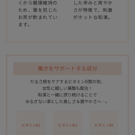
くから健康維持の
した辛みと爽やか
ため、葉を煎じた
さが特徴で、刺激
お茶が飲まれてい
がホットな和漢。
ます。
働きをサポートする成分
だるさ感をケアするビタミンB類の他、
女性に嬉しい葉酸も配合！
和漢と一緒に摂り続けることで
ゆるぎない凛とした美しさ＆健やかさへ…。
ビタミンB1
ビタミンB2
ビタミンB6