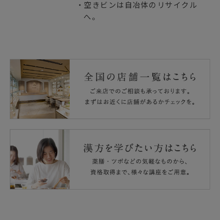
・空きビンは自冶体のリサイクル
へ。