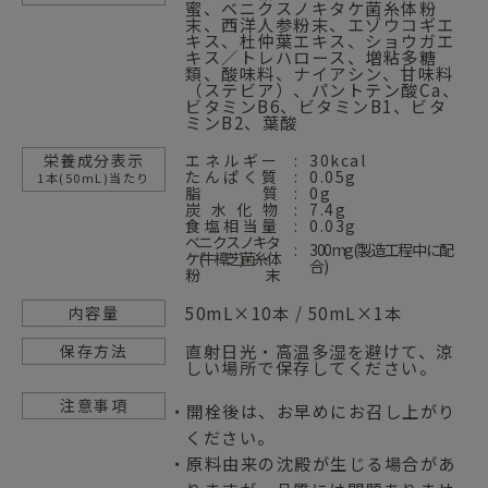
蜜、ベニクスノキタケ菌糸体粉
末、西洋人参粉末、エゾウコギエ
キス、杜仲葉エキス、ショウガエ
キス／トレハロース、増粘多糖
類、酸味料、ナイアシン、甘味料
（ステビア）、パントテン酸Ca、
ビタミンB6、ビタミンB1、ビタ
ミンB2、葉酸
栄養成分表示
エネルギー
30kcal
たんぱく質
0.05g
1本(50mL)当たり
脂質
0g
炭水化物
7.4g
食塩相当量
0.03g
ベニクスノキタ
300mg(製造工程中に配
ケ(牛樟芝)菌糸体
合)
粉末
50mL×10本 / 50mL×1本
内容量
直射日光・高温多湿を避けて、涼
保存方法
しい場所で保存してください。
注意事項
・開栓後は、お早めにお召し上がり
ください。
・原料由来の沈殿が生じる場合があ