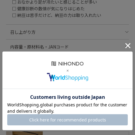
□ おなかより足が冷たいと感じることが多い
□ 健康診断の数値が気になりはじめた
□ 納豆は苦手だけど、納豆の力は取り入れたい
召し上がり方
1日3カプセルを目安に、水または白湯とともにお召し上が
内容量・原材料名・JANコード
りください。
27.9g（310mg×90カプセル）
栄養成分表示 3カプセル(930mg)当たり
納豆菌培養エキス末（納豆菌培養エキス末、難消化性デキ
エネルギー：00.0kcal
保存方法・注意事項
ストリン）（大豆を含む）（国内製造）、ケイヒ末、ハト
たんぱく質：0.0g
ムギ末、イヌリン、ヒュウガトウキ茎葉末、リュウガンニ
脂質：0.0g
直射日光及び高温多湿を避けて保存してください。
クエキス末（リュウガンニクエキス、デキストリン）、ル
賞味期限
炭水化物：0.0g
乳幼児の手の届かない所に保管してください。
ンブルクス末／HPMC、ステアリン酸カルシウム
食塩相当量：0.00000g
開封後はキャップをしっかり閉じて保存し、賞味期限にか
出荷時90日以上保証
商品のお問い合せ
かわらずお早めに召し上がってください。
JANコード 4961490210125
原材料名をよくご覧になり、これらの食品にアレルギーが
ある方は召し上がらないでください。
体質や体調によりまれに合わない場合がありますが、その
場合はご使用をお控えください。