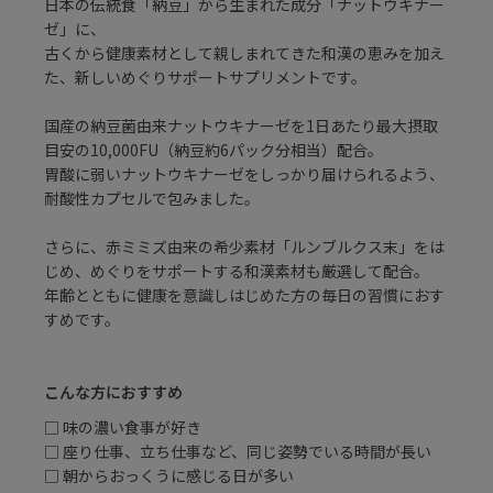
日本の伝統食「納豆」から生まれた成分「ナットウキナー
ゼ」に、
古くから健康素材として親しまれてきた和漢の恵みを加え
た、新しいめぐりサポートサプリメントです。
国産の納豆菌由来ナットウキナーゼを1日あたり最大摂取
目安の10,000FU（納豆約6パック分相当）配合。
胃酸に弱いナットウキナーゼをしっかり届けられるよう、
耐酸性カプセルで包みました。
さらに、赤ミミズ由来の希少素材「ルンブルクス末」をは
じめ、めぐりをサポートする和漢素材も厳選して配合。
年齢とともに健康を意識しはじめた方の毎日の習慣におす
すめです。
こんな方におすすめ
□ 味の濃い食事が好き
□ 座り仕事、立ち仕事など、同じ姿勢でいる時間が長い
□ 朝からおっくうに感じる日が多い