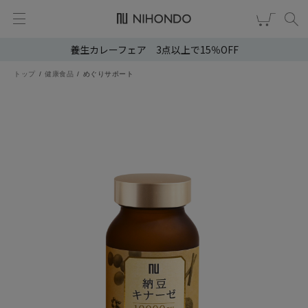
養生カレーフェア 3点以上で15％OFF
新規会員登録
ログイン
トップ
健康食品
めぐりサポート
健康食品
漢茶
食品
スキンケア
ヘア・ボディケア
雑貨
ブランドから選ぶ