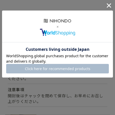
商品詳細
内容量
24g(2gx12包）
原材料名
烏龍茶（中国）、ハッカ、菊の花、桑の葉、羅漢果
保存方法
直射日光、高温多湿を避け、涼しいところに保存して
ください。
注意事項
開封後はチャックを閉めて保存し、お早めにお召し
上がりください。