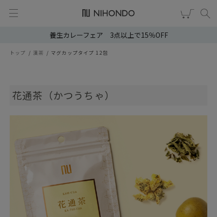
養生カレーフェア 3点以上で15％OFF
新規会員登録
ログイン
トップ
漢茶
マグカップタイプ 12包
健康食品
漢茶
花通茶（かつうちゃ）
食品
スキンケア
ヘア・ボディケア
雑貨
ブランドから選ぶ