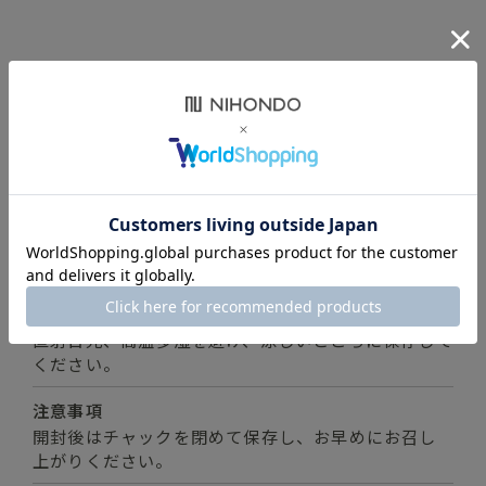
商品詳細
内容量
24g(2gx12包）
原材料名
ハトムギ（タイ）、ハブ茶、ハスの葉、烏龍茶、山
査子
保存方法
直射日光、高温多湿を避け、涼しいところに保存して
ください。
注意事項
開封後はチャックを閉めて保存し、お早めにお召し
上がりください。