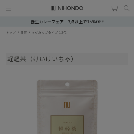
養生カレーフェア 3点以上で15％OFF
新規会員登録
ログイン
トップ
漢茶
マグカップタイプ 12包
健康食品
漢茶
軽軽茶（けいけいちゃ）
食品
スキンケア
ヘア・ボディケア
雑貨
ブランドから選ぶ