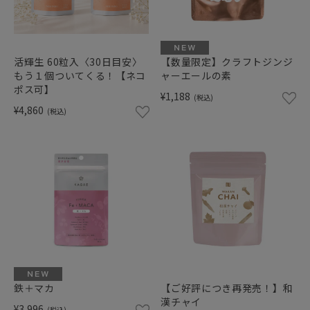
活輝生 60粒入〈30日目安〉
【数量限定】クラフトジンジ
もう１個ついてくる！【ネコ
ャーエールの素
ポス可】
¥1,188
(税込)
¥4,860
(税込)
鉄＋マカ
【ご好評につき再発売！】和
漢チャイ
¥3,996
(税込)