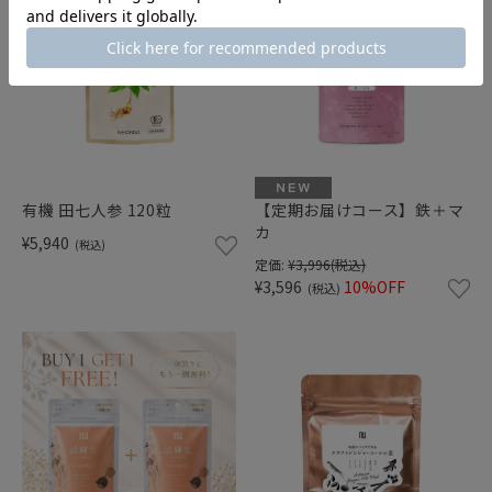
有機 田七人参 120粒
【定期お届けコース】鉄＋マ
カ
¥5,940
(税込)
定価:
¥3,996
(税込)
¥3,596
10%OFF
(税込)