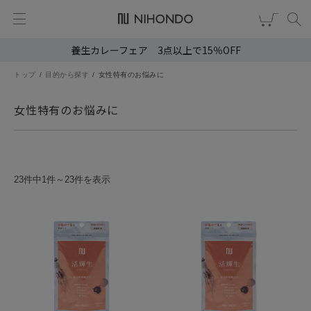
養生カレーフェア 3点以上で15％OFF
新規会員登録
ログイン
トップ
目的から探す
女性特有のお悩みに
健康食品
女性特有のお悩みに
漢茶
食品
23件中1件～23件を表示
スキンケア
ヘア・ボディケア
雑貨
ブランドから選ぶ