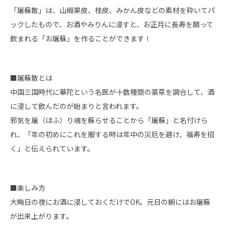
「屠蘇散」は、山椒果皮、桂皮、みかん皮などの素材を砕いてパ
ックしたもので、お酒やみりんに浸すと、お正月に長寿を願って
飲まれる「お屠蘇」を作ることができます！
■屠蘇散とは
中国三国時代に華陀という名医が十数種類の薬草を調合して、酒
に浸して飲んだのが始まりと言われます。
邪気を屠（ほふ）り魂を蘇らせることから「屠蘇」と名付けら
れ、「年の初めにこれを服する時は年中の災厄を避け、福寿を招
く」と伝えられています。
■楽しみ方
大晦日の夜にお酒に浸しておくだけでOK。元日の朝にはお屠蘇
が出来上がります。