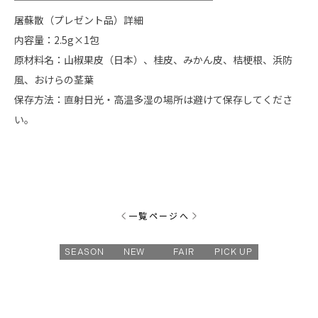
────────────────────
屠蘇散（プレゼント品）詳細
内容量：2.5g×1包
原材料名：山椒果皮（日本）、桂皮、みかん皮、桔梗根、浜防
風、おけらの茎葉
保存方法：直射日光・高温多湿の場所は避けて保存してくださ
い。
一覧ページへ
SEASON
NEW
FAIR
PICK UP