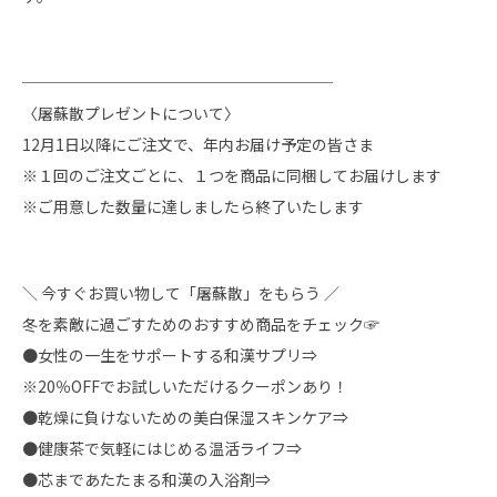
────────────────────
〈屠蘇散プレゼントについて〉
12月1日以降にご注文で、年内お届け予定の皆さま
※１回のご注文ごとに、１つを商品に同梱してお届けします
※ご用意した数量に達しましたら終了いたします
＼ 今すぐお買い物して「屠蘇散」をもらう ／
冬を素敵に過ごすためのおすすめ商品をチェック☞
●
女性の一生をサポートする和漢サプリ⇒
※20％OFFでお試しいただけるクーポンあり！
●
乾燥に負けないための美白保湿スキンケア⇒
●
健康茶で気軽にはじめる温活ライフ⇒
●
芯まであたたまる和漢の入浴剤⇒