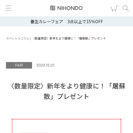
養生カレーフェア 3点以上で15％OFF
新規会員登録
ログイン
健康食品
スペシャルコラム
/
〈数量限定〉新年をより健康に！「屠蘇散」プレゼント
漢茶
FAIR
2023.12.01
食品
スキンケア
〈数量限定〉新年をより健康に！「屠蘇
散」プレゼント
ヘア・ボディケア
雑貨
ブランドから選ぶ