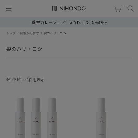
養生カレーフェア 3点以上で15％OFF
新規会員登録
ログイン
トップ
目的から探す
髪のハリ・コシ
健康食品
髪のハリ・コシ
漢茶
食品
4件中1件～4件を表示
スキンケア
ヘア・ボディケア
雑貨
ブランドから選ぶ