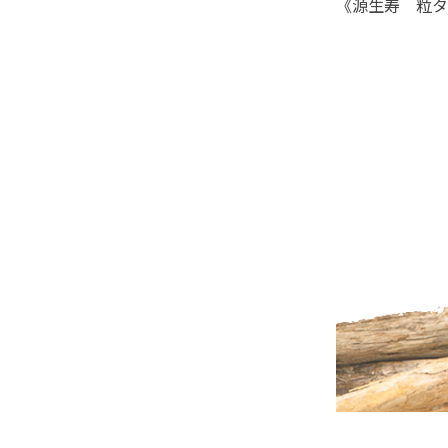
《源生寿 粒タ