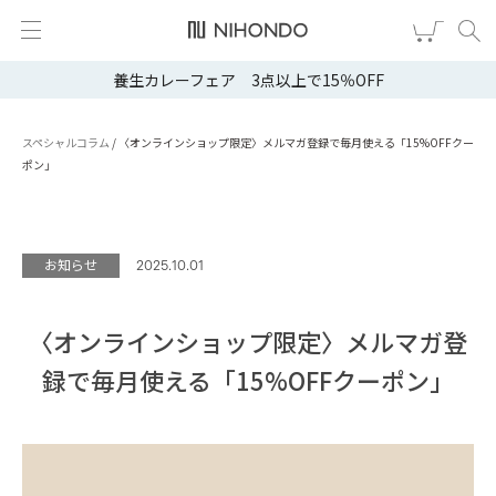
養生カレーフェア 3点以上で15％OFF
新規会員登録
ログイン
健康食品
スペシャルコラム
/
〈オンラインショップ限定〉メルマガ登録で毎月使える「15%OFFクー
ポン」
漢茶
食品
お知らせ
2025.10.01
スキンケア
〈オンラインショップ限定〉メルマガ登
ヘア・ボディケア
録で毎月使える「15%OFFクーポン」
雑貨
ブランドから選ぶ