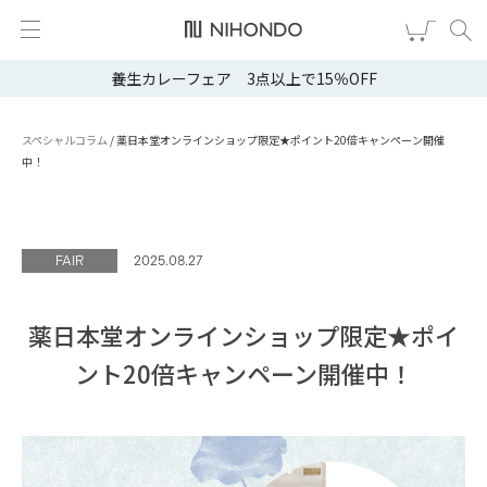
養生カレーフェア 3点以上で15％OFF
新規会員登録
ログイン
健康食品
スペシャルコラム
/
薬日本堂オンラインショップ限定★ポイント20倍キャンペーン開催
中！
漢茶
食品
FAIR
2025.08.27
スキンケア
薬日本堂オンラインショップ限定★ポイ
ヘア・ボディケア
ント20倍キャンペーン開催中！
雑貨
ブランドから選ぶ