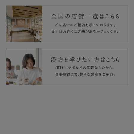
質量： 約1.5kg（電源コードを含む）
・本体は、熱に強く平らな安定した場所に置いて下さい。
付属品：茶こし・ガラス容器・フタ・電源コード（マグネ
・加熱板、ガラス容器の底に異物が付着していないか確認
して下さい。
ットプラグ付）
・沸騰直後のガラス容器は必ず乾いた面に置いておいて下
供給元：気高電機株式会社
さい。
・本体は樹脂ですので、ガスなどの炎のそばでは使用しな
いで下さい。