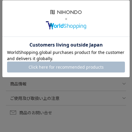
ご使用方法
1. ガラス容器に水、次に生薬を入れ、ふたをする
2. 本体にのせ、通電する
3. 煎じ時間、火力をセットしスタートする
4. メロディーとランプで煎じ完了のお知らせ
5. 茶こしでこしてできあがり
商品名
漢方煎じ器 文火楽々匠（品番：EK-SA20型）
商品情報
定格消費電力：100V-350W（50/60Hz）
ご使用及び取扱い上の注意
使用水量：最大1,000mL
仕上がり時間：水500mL…約50分（沸騰時間+30分・火力
次の場合、破損の原因となりますので、ご注意ください。
商品のお問い合せ
「中」）／水1,000mL…約70分（沸騰時間+30分・火力
・ガラス容器は、直接火にかけないで下さい。
「中」）
・ガラス容器の表面の水をよく拭きとって下さい。また、
外形寸法：幅17×奥行25.5×高さ28（cm）
空だきもしないで下さい。