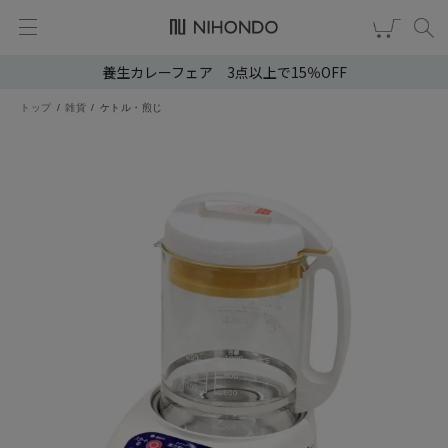
養生カレーフェア 3点以上で15％OFF
新規会員登録
ログイン
トップ
雑貨
ケトル・煎じ
健康食品
漢茶
食品
スキンケア
ヘア・ボディケア
雑貨
ブランドから選ぶ