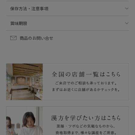
45g（15包）
保存方法・注意事項
柿の葉（中国）、黒大豆、チコリ、はと麦、オレンジフラ
ワー、とうもろこしのひげ、シャクヤクの花
・乳幼児の手の届かない所に保管してください。
賞味期限
・開封後はチャックをしっかり閉じて保存し、賞味期限に
かかわらずお早めに召し上がってください。
出荷時90日以上保証
商品のお問い合せ
・原材料名をよくご覧になり、これらの食品にアレルギー
がある方は召し上がらないでください。
・体質や体調によりまれに合わない場合がありますが、そ
の場合はご使用をお控えください。
・通院・入院中の方や妊娠・授乳中の方は、ご使用になる
前に医師または薬剤師にご相談ください。
・本品は原材料の特性上、季節等により若干の色・風味の
変化がみられますが、品質には問題ありません。