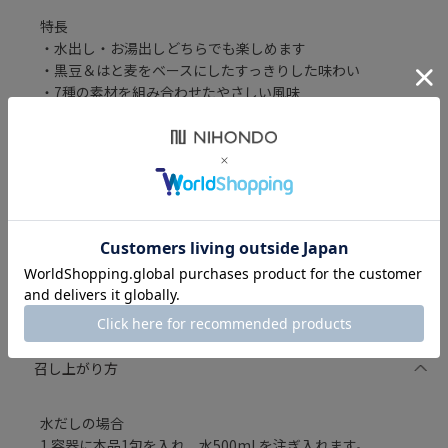
特長
・水出し・お湯出しどちらでも楽しめます
・黒豆＆はと麦をベースにしたすっきりした味わい
・7種の素材を組み合わせたやさしい風味
・ノンカフェインで日常に取り入れやすい
・初夏を感じる華やかな香り
〈こんな時におすすめ〉
・季節の変わり目のリフレッシュタイムに
・お食事と一緒にすっきり楽しみたいときに
・おやすみ前のリラックスタイムに
召し上がり方
水だしの場合
1.容器に本品1包を入れ、水500mLを注ぎ入れます。