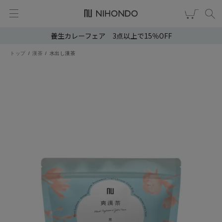
養生カレーフェア 3点以上で15％OFF
新規会員登録
ログイン
トップ
漢茶
水出し漢茶
健康食品
漢茶
食品
スキンケア
ヘア・ボディケア
雑貨
ブランドから選ぶ