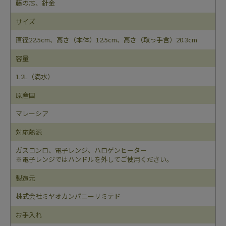
藤の芯、針金
サイズ
直径22.5cm、高さ（本体）12.5cm、高さ（取っ手含）20.3cm
容量
1.2L（満水）
原産国
マレーシア
対応熱源
ガスコンロ、電子レンジ、ハロゲンヒーター
※電子レンジではハンドルを外してご使用ください。
製造元
株式会社ミヤオカンパニーリミテド
お手入れ