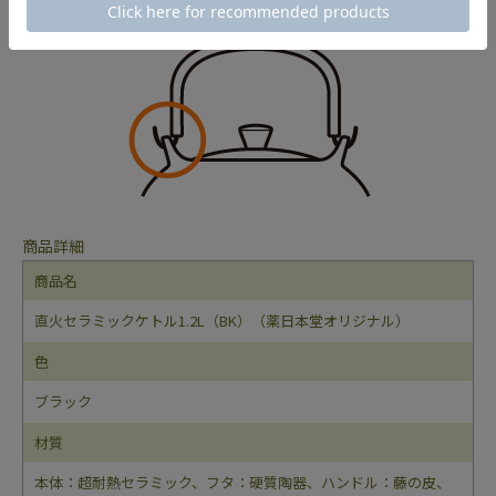
に、しっかりと折り曲げてください。（下図参照）
商品詳細
商品名
直火セラミックケトル1.2L（BK）（薬日本堂オリジナル）
色
ブラック
材質
本体：超耐熱セラミック、フタ：硬質陶器、ハンドル：藤の皮、