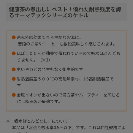
健康茶の煮出しにベスト！優れた耐熱強度を誇
るサーマテックシリーズのケトル
●
遠赤外線効果でまろやかなお湯に。
普段のお茶やコーヒーも数段美味しく感じられます。
●
ほぼ１００％が釉薬で覆われているので吸水ほとんどあ
りません。（※1）
●
臭いやカビの発生もなく衛生的です。
●
耐熱温度差５００℃の高耐熱素材、JIS高耐熱製品で
す。
●
金属イオンが出ないので漢方茶やハーブティーを煎じる
には陶器製が最適です。
※「吸水ほとんどなし」について
本品は「水張り吸水率0.5％以下」です。これは自社規格によ