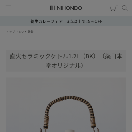
養生カレーフェア 3点以上で15％OFF
新規会員登録
ログイン
トップ
NU
雑貨
健康食品
漢茶
直火セラミックケトル1.2L（BK）（薬日本
堂オリジナル）
食品
スキンケア
ヘア・ボディケア
雑貨
ブランドから選ぶ