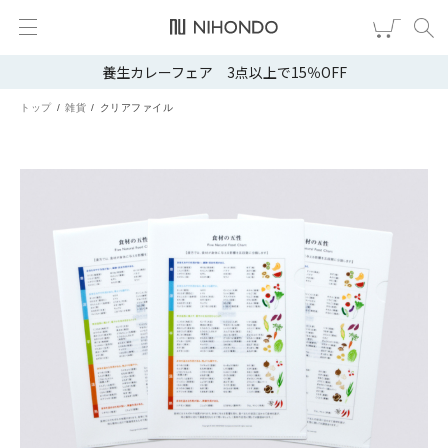
養生カレーフェア 3点以上で15％OFF
新規会員登録
ログイン
トップ
雑貨
クリアファイル
健康食品
漢茶
食品
スキンケア
ヘア・ボディケア
雑貨
ブランドから選ぶ