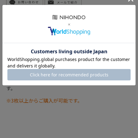
この商品は、9点までネコポス配送（税込275円）をお選び
いただけます。
ネコポス配送の容量を超えるご注文内容の場合、宅急便
(税込550円)に変更してお届けいたします。
万物は5つの要素「木火土金水」から成り立っているとい
う考え方の「五行説」に基づき、自然現象や人体の機能
を5つの要素に分類した五行配当図のクリアファイルで
す。
※3枚以上からご購入が可能です。