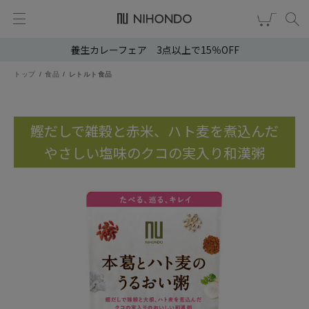
養生カレーフェア 3点以上で15％OFF
新規会員登録
ログイン
トップ
食品
レトルト食品
健康食品
漢茶
鰹だしで雑穀と赤米、ハト麦を煮込んだ
やさしい塩味のクコの実入り和漢粥
食品
スキンケア
ヘア・ボディケア
雑貨
ブランドから選ぶ