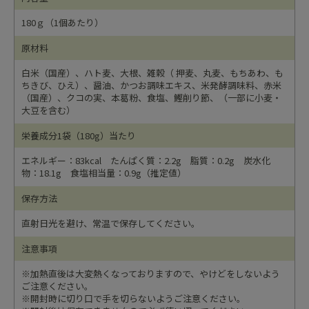
180ｇ（1個あたり）
原材料
白米（国産）、ハト麦、大根、雑穀（ 押麦、丸麦、もちあわ、も
ちきび、ひえ）、醤油、かつお調味エキス、米発酵調味料、赤米
（国産）、クコの実、本葛粉、食塩、鰹削り節、（一部に小麦・
大豆を含む）
栄養成分1袋（180g）当たり
エネルギー：83kcal たんぱく質：2.2g 脂質：0.2g 炭水化
物：18.1g 食塩相当量：0.9g（推定値）
保存方法
直射日光を避け、常温で保存してください。
注意事項
※加熱直後は大変熱くなっておりますので、やけどをしないよう
ご注意ください。
※開封時に切り口で手を切らないようご注意ください。