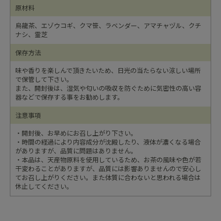
原材料
烏龍茶、エゾウコギ、クマ笹、ラベンダー、アマチャヅル、クチ
ナシ、霊芝
保存方法
味や香りを楽しんで頂きたいため、日光の当たらない涼しい場所
で保管して下さい。
また、開封後は、湿気や匂いの吸収を防ぐために気密性の高い容
器などで保存する事をお勧めします。
注意事項
・開封後、お早めにお召し上がり下さい。
・時間の経過により内容成分が沈殿したり、液体が濃くなる場合
がありますが、品質に問題はありません。
・本品は、天産物原料を使用しているため、お茶の風味や色が若
干変わることがありますが、品質には影響ありませんので安心し
てお召し上がりください。また体質に合わないと思われる場合は
休止してください。