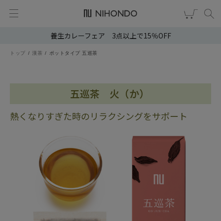
養生カレーフェア 3点以上で15％OFF
新規会員登録
ログイン
トップ
漢茶
ポットタイプ 五巡茶
健康食品
漢茶
五巡茶 火（か）
食品
熱くなりすぎた時のリラクシングをサポート
スキンケア
ヘア・ボディケア
雑貨
ブランドから選ぶ