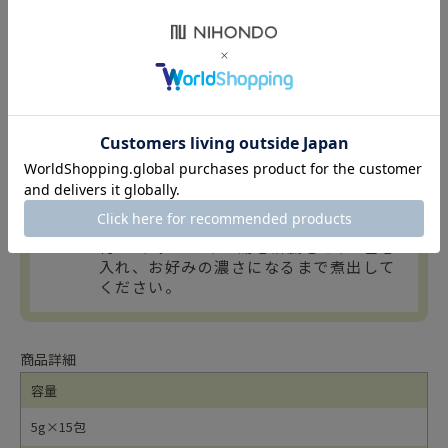
五巡茶のお召し上がり方（ティーバ
ッグ）
ティーポットに1包を入れ、熱湯を注
ぎ、5分から10分待ち、お好みにあわせ
てお飲みください。
約0.8リットルのお湯を沸騰させ、1包を
入れ、お好みの濃さになるまで煮出して
ください。
商品詳細
容量
5g×15包