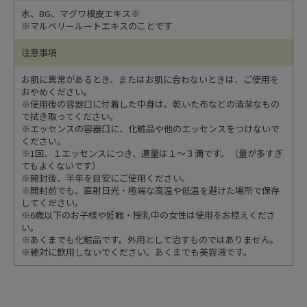
水、BG、マグワ根皮エキス※
※マルベリールートエキスのことです
注意事項
お肌に異常があるとき、またはお肌に合わないときは、ご使用を
おやめください。
※使用後の容器口に付着した中身は、乾いた布などの清潔なもの
で拭き取ってください。
※エッセンスの容器口に、化粧品や他のエッセンスをつけないで
ください。
※1回、１エッセンスにつき、適量は１～３滴です。（量が多すぎ
てもよくないです）
※開封後、半年を目安にご使用ください。
※開封前でも、直射日光・極端な高温や低温を避けた場所で保存
してください。
※6歳以下のお子様や妊娠・授乳中の女性は使用をお控えくださ
い。
※あくまでも化粧品です。外用として治すものではありません。
※絶対に飲用しないでください。あくまでも美容液です。