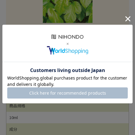
紫外線など外的ダメージが気になる時、日焼けに
よるシミ・ソバカスを防ぎたい時。
肌をそっといたわりながら、明るい素肌に仕上げ
ます。
商品詳細
商品名
カガエ ハーブ エッセンス ソウハクヒ
商品規格
10ml
成分