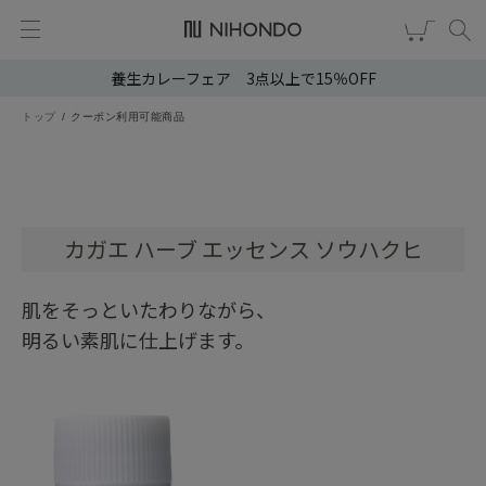
養生カレーフェア 3点以上で15％OFF
新規会員登録
ログイン
トップ
クーポン利用可能商品
健康食品
漢茶
カガエ ハーブ エッセンス ソウハクヒ
食品
スキンケア
肌をそっといたわりながら、
明るい素肌に仕上げます。
ヘア・ボディケア
雑貨
ブランドから選ぶ