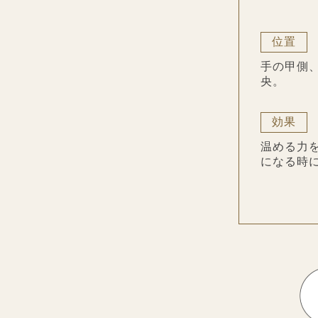
位置
手の甲側
央。
効果
温める力
になる時