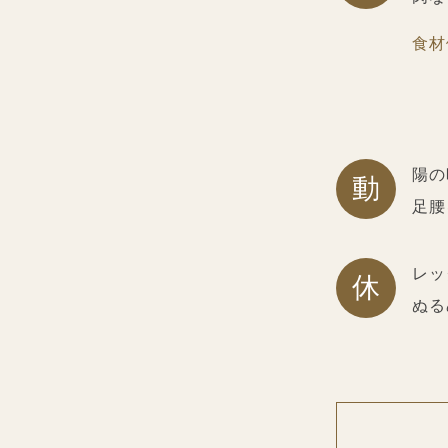
食材
陽の
動
足腰
レッ
休
ぬる