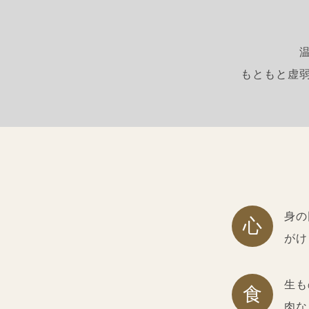
もともと虚
身の
心
がけ
生も
食
肉な