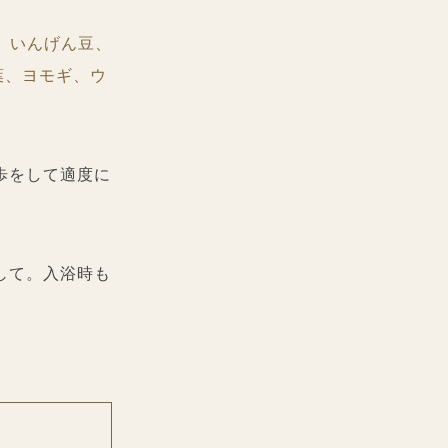
、いんげん豆、
葉、ヨモギ、ウ
歩をして適度に
して。入浴時も